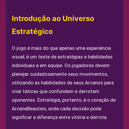
Introdução ao Universo
Estratégico
O jogo é mais do que apenas uma experiência
visual; é um teste de estratégias e habilidades
individuais e em equipe. Os jogadores devem
planejar cuidadosamente seus movimentos,
utilizando as habilidades de seus Arcanos para
criar táticas que confundem e derrotam
oponentes. Estratégia, portanto, é o coração de
ArcaneBeauties, onde cada decisão pode
significar a diferença entre vitória e derrota.