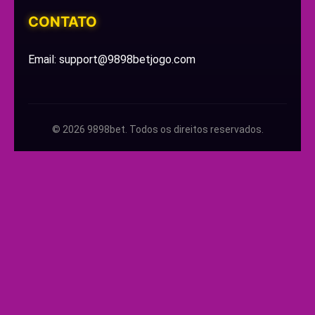
CONTATO
Email: support@9898betjogo.com
© 2026 9898bet. Todos os direitos reservados.