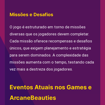
Missões e Desafios
O jogo é estruturado em torno de missões
diversas que os jogadores devem completar.
Cada missão oferece recompensas e desafios
únicos, que exigem planejamento e estratégia
para serem dominados. A complexidade das
missões aumenta com o tempo, testando cada
vez mais a destreza dos jogadores.
Eventos Atuais nos Games e
ArcaneBeauties