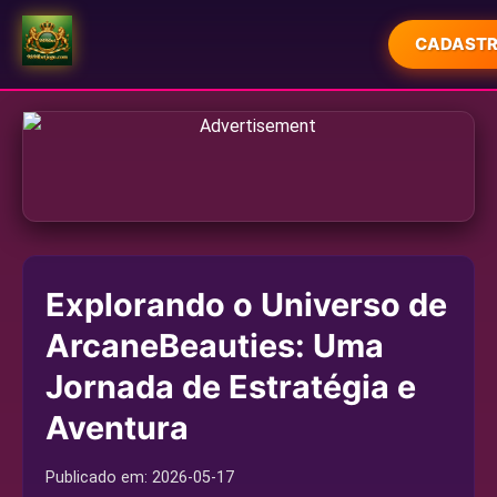
CADASTR
INÍCIO
CAÇA-NÍQUEIS
LOTERIA
JOGOS DE BINGO
Explorando o Universo de
JOGOS DE CARTAS
ArcaneBeauties: Uma
OFERTAS EXCLUSIVAS
Jornada de Estratégia e
CENTRAL DE NOTÍCIAS
Aventura
Publicado em:
2026-05-17