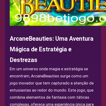
ArcaneBeauties: Uma Aventura
Mágica de Estratégia e
Destrezas
Em um universo onde magia e estratégia se
encontram, ArcaneBeauties surge como um
jogo inovador que tem capturado a atenção de
entusiastas ao redor do mundo. Este jogo, que
combina elementos de fantasia com táticas
complexas, oferece uma experiência única para