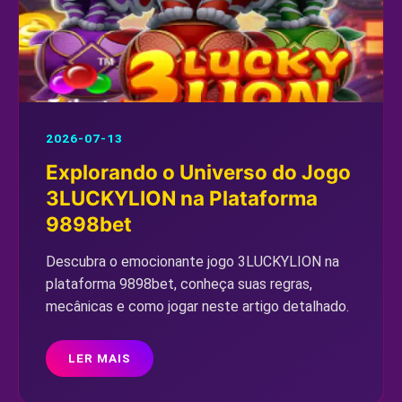
2026-07-13
Explorando o Universo do Jogo
3LUCKYLION na Plataforma
9898bet
Descubra o emocionante jogo 3LUCKYLION na
plataforma 9898bet, conheça suas regras,
mecânicas e como jogar neste artigo detalhado.
LER MAIS