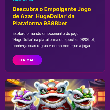
Descubra o Empolgante Jogo
de Azar 'HugeDollar' da
Plataforma 9898bet
Explore o mundo emocionante do jogo
'HugeDollar' na plataforma de apostas 9898bet,
conheça suas regras e como começar a jogar.
LER MAIS