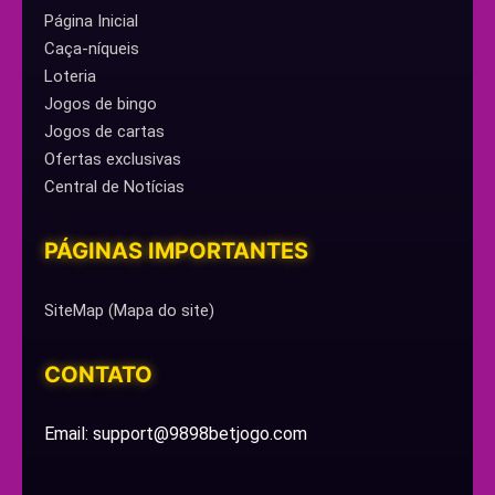
Página Inicial
Caça-níqueis
Loteria
Jogos de bingo
Jogos de cartas
Ofertas exclusivas
Central de Notícias
PÁGINAS IMPORTANTES
SiteMap (Mapa do site)
CONTATO
Email: support@9898betjogo.com