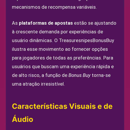
mecanismos de recompensa variáveis.
As
plataformas de apostas
estão se ajustando
à crescente demanda por experiências de
usuário dinâmicas. O TreasuresnipesBonusBuy
ilustra esse movimento ao fornecer opções
para jogadores de todas as preferências. Para
usuários que buscam uma experiência rápida e
de alto risco, a função de
Bonus Buy
torna-se
uma atração irresistível.
Características Visuais e de
Áudio