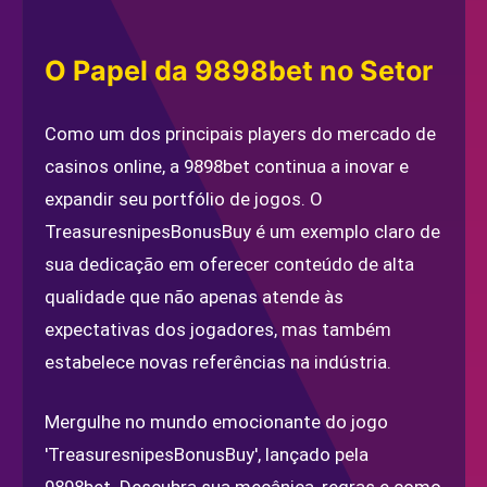
O Papel da 9898bet no Setor
Como um dos principais players do mercado de
casinos online, a 9898bet continua a inovar e
expandir seu portfólio de jogos. O
TreasuresnipesBonusBuy é um exemplo claro de
sua dedicação em oferecer conteúdo de alta
qualidade que não apenas atende às
expectativas dos jogadores, mas também
estabelece novas referências na indústria.
Mergulhe no mundo emocionante do jogo
'TreasuresnipesBonusBuy', lançado pela