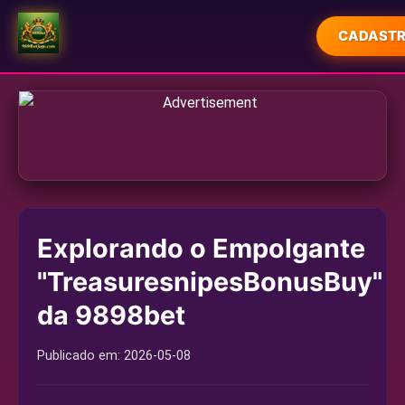
CADASTR
INÍCIO
CAÇA-NÍQUEIS
LOTERIA
JOGOS DE BINGO
Explorando o Empolgante
JOGOS DE CARTAS
"TreasuresnipesBonusBuy"
OFERTAS EXCLUSIVAS
da 9898bet
CENTRAL DE NOTÍCIAS
Publicado em:
2026-05-08